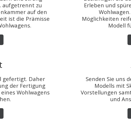
, aufgetrennt zu
Erleben und spür
kenkammer auf den
Wohlwagen. 
it ist die Prämisse
Möglichkeiten reif
 Wohlwagens.
Modell f
t
l gefertigt. Daher
Senden Sie uns 
ung der Fertigung
Modells mit S
g eines Wohlwagens
Vorstellungen sam
ehen.
und Ans