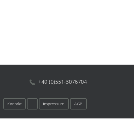
+49 (0)551-3076704
Kontakt
Impressum
AGB