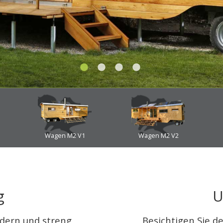
Wagen M2 V1
Wagen M2 V2
g
U
dern und streng
Besichtigen Sie d