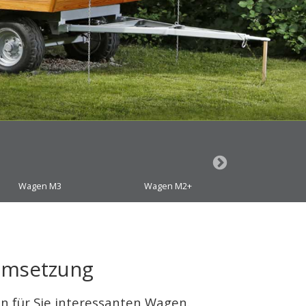
Wagen M3
Wagen M2+
Wagen
msetzung
en für Sie interessanten Wagen.