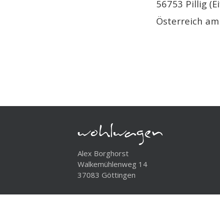
56753 Pillig (
Österreich am
Alex Borghorst
Walkemühlenweg 14
37083 Göttingen